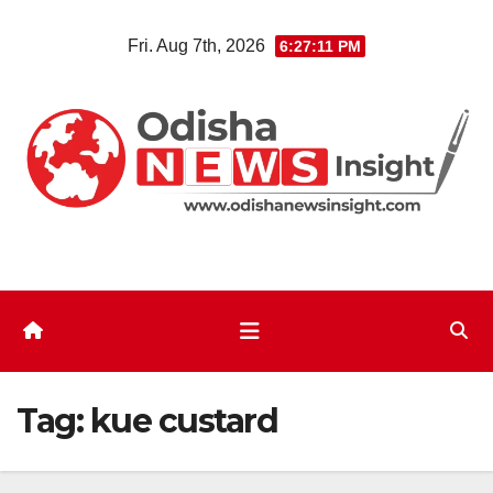
Skip
Fri. Aug 7th, 2026
6:27:11 PM
to
content
Tag:
kue custard