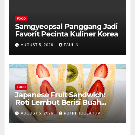
FOOD
Samgyeopsal Panggang Jadi
Favorit Pecinta Kuliner Korea
AUGUST 5, 2026
PAULIN
FOOD
Japanese Fruit Sandwich:
Roti Lembut Berisi Buah
Segar yang Memikat Selera
AUGUST 5, 2026
PUTRI HOOLAHUP