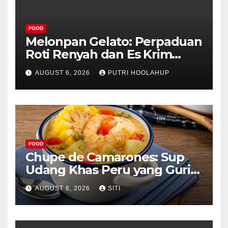
FOOD
Melonpan Gelato: Perpaduan
Roti Renyah dan Es Krim
Lembut yang Menggoda
AUGUST 6, 2026
PUTRI HOOLAHUP
FOOD
Chupe de Camarones: Sup
Udang Khas Peru yang Gurih
Lezat
AUGUST 6, 2026
SITI