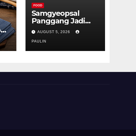
FOOD
Samgyeopsal
Panggang Jadi
Favorit Pecinta
p
AUGUST 5, 2026
Kuliner Korea
ru
PAULIN
t