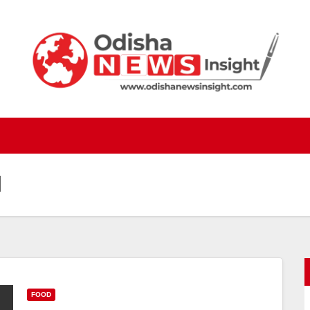
l
FOOD