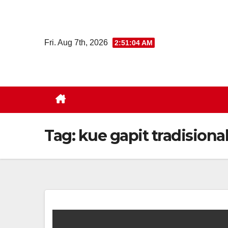
Skip
to
content
Fri. Aug 7th, 2026
2:51:04 AM
Tag:
kue gapit tradisiona