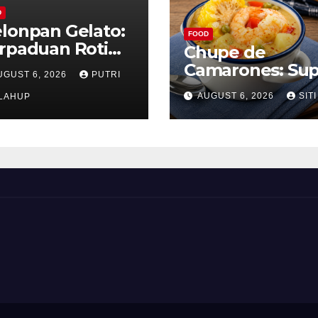
D
lonpan Gelato:
FOOD
rpaduan Roti
Chupe de
nyah dan Es
Camarones: Su
UGUST 6, 2026
PUTRI
im Lembut yang
Udang Khas Pe
AUGUST 6, 2026
SITI
nggoda
LAHUP
yang Gurih Leza