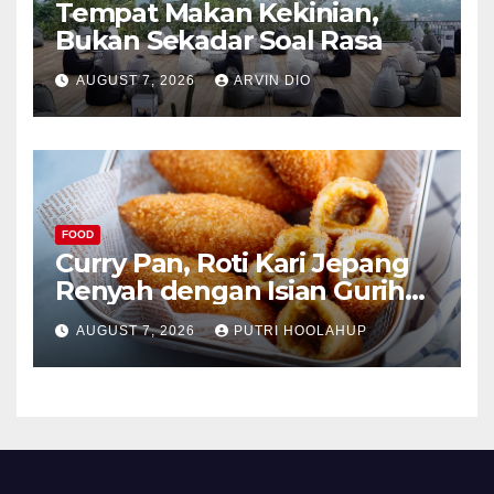
Tempat Makan Kekinian,
Bukan Sekadar Soal Rasa
AUGUST 7, 2026
ARVIN DIO
FOOD
Curry Pan, Roti Kari Jepang
Renyah dengan Isian Gurih
Menggoda
AUGUST 7, 2026
PUTRI HOOLAHUP