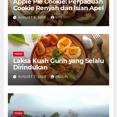
Apple Pie Cookie: Perpaduan
Cookie Renyah dan Isian Apel
AUGUST 8, 2026
SITI
FOOD
Laksa Kuah Gurih yang Selalu
Dirindukan
AUGUST 7, 2026
PAULIN
FOOD