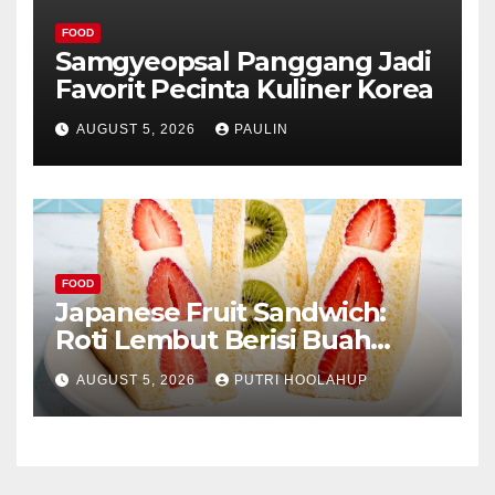
FOOD
Samgyeopsal Panggang Jadi
Favorit Pecinta Kuliner Korea
AUGUST 5, 2026
PAULIN
FOOD
Japanese Fruit Sandwich:
Roti Lembut Berisi Buah
Segar yang Memikat Selera
AUGUST 5, 2026
PUTRI HOOLAHUP