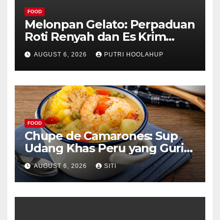
FOOD
Melonpan Gelato: Perpaduan
Roti Renyah dan Es Krim
Lembut yang Menggoda
AUGUST 6, 2026
PUTRI HOOLAHUP
FOOD
Chupe de Camarones: Sup
Udang Khas Peru yang Gurih
Lezat
AUGUST 6, 2026
SITI