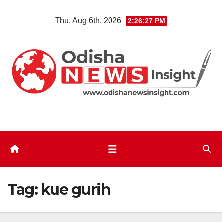
Skip
Thu. Aug 6th, 2026
2:26:27 PM
to
content
Tag:
kue gurih