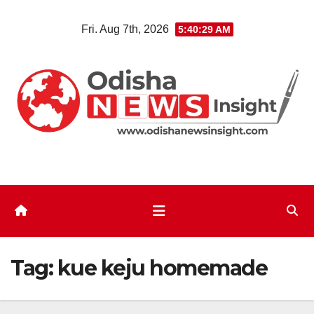
Skip
Fri. Aug 7th, 2026
5:40:30 AM
to
content
Tag:
kue keju homemade