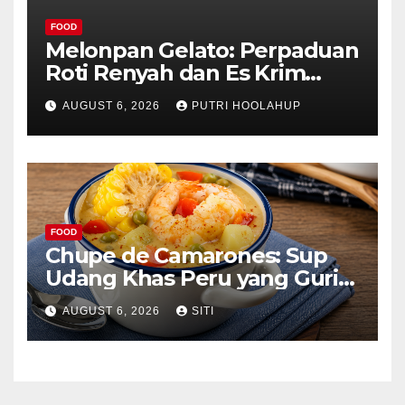
FOOD
Melonpan Gelato: Perpaduan
Roti Renyah dan Es Krim
Lembut yang Menggoda
AUGUST 6, 2026
PUTRI HOOLAHUP
FOOD
Chupe de Camarones: Sup
Udang Khas Peru yang Gurih
Lezat
AUGUST 6, 2026
SITI