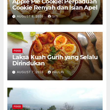
Apple Pie Cookie: Perpaduan
Cookie Renyah dan Isian Apel
AUGUST 8, 2026
SITI
FOOD
Laksa Kuah Gurih yang Selalu
Dirindukan
AUGUST 7, 2026
PAULIN
FOOD