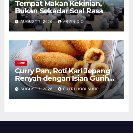
Tempat Makan Kekinian,
Bukan Sekadar Soal Rasa
AUGUST 7, 2026
ARVIN DIO
FOOD
Curry Pan, Roti Kari Jepang
Renyah dengan Isian Gurih
Menggoda
AUGUST 7, 2026
PUTRI HOOLAHUP