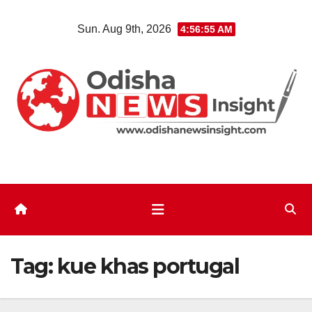
Skip
Sun. Aug 9th, 2026
4:56:56 AM
to
content
Tag:
kue khas portugal