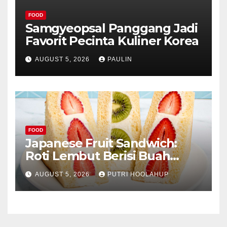
FOOD
Samgyeopsal Panggang Jadi
Favorit Pecinta Kuliner Korea
AUGUST 5, 2026
PAULIN
FOOD
Japanese Fruit Sandwich:
Roti Lembut Berisi Buah
Segar yang Memikat Selera
AUGUST 5, 2026
PUTRI HOOLAHUP