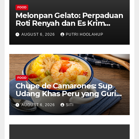
FOOD
Melonpan Gelato: Perpaduan
Roti Renyah dan Es Krim
Lembut yang Menggoda
AUGUST 6, 2026
PUTRI HOOLAHUP
FOOD
Chupe de Camarones: Sup
Udang Khas Peru yang Gurih
Lezat
AUGUST 6, 2026
SITI