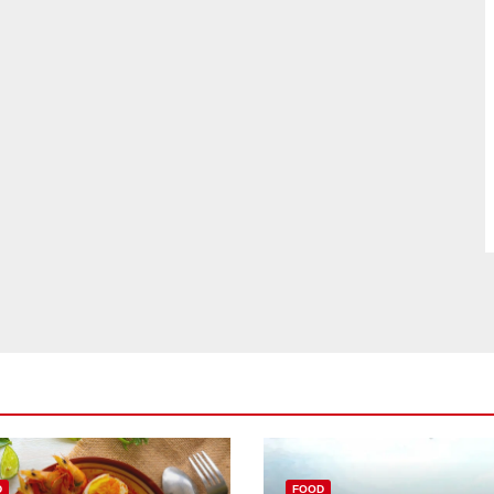
D
FOOD