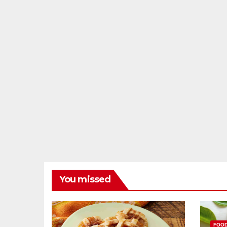
You missed
FOO