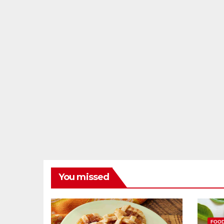
You missed
FOO