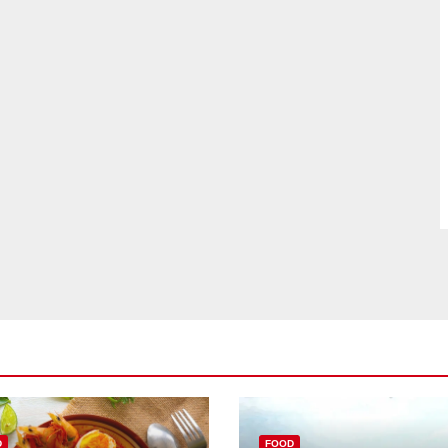
D
FOOD