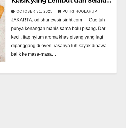
Klasik yang Lembut dan Selalu
Bikin Nagih!
OCTOBER 31, 2025
PUTRI HOOLAHUP
JAKARTA, odishanewsinsight.com — Gue tuh
punya kenangan manis sama bolu pisang. Dari
kecil, tiap nyium aroma khas pisang yang lagi
dipanggang di oven, rasanya tuh kayak dibawa
balik ke masa-masa…