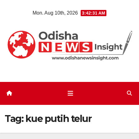
Skip
Mon. Aug 10th, 2026
3:42:32 AM
to
content
Tag:
kue putih telur