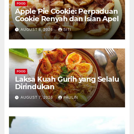
FOOD
Apple Pie Cookie: Perpaduan
Cookie Renyah dan Isian Apel
AUGUST 8, 2026
SITI
FOOD
Laksa Kuah Gurih yang Selalu
Dirindukan
AUGUST 7, 2026
PAULIN