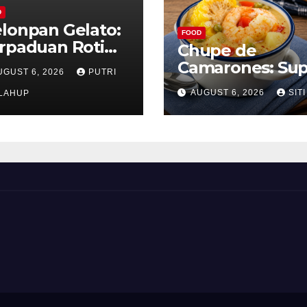
D
lonpan Gelato:
FOOD
rpaduan Roti
Chupe de
nyah dan Es
Camarones: Su
UGUST 6, 2026
PUTRI
im Lembut yang
Udang Khas Pe
AUGUST 6, 2026
SITI
nggoda
LAHUP
yang Gurih Leza