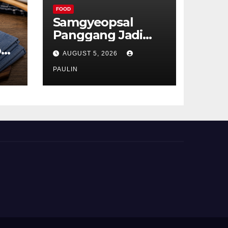
FOOD
Samgyeopsal
Panggang Jadi
Favorit Pecinta
p
AUGUST 5, 2026
Kuliner Korea
ru
PAULIN
t