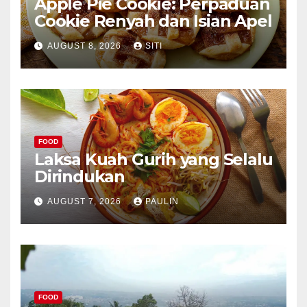
Apple Pie Cookie: Perpaduan
Cookie Renyah dan Isian Apel
AUGUST 8, 2026
SITI
FOOD
Laksa Kuah Gurih yang Selalu
Dirindukan
AUGUST 7, 2026
PAULIN
FOOD