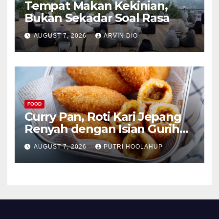
Tempat Makan Kekinian,
Bukan Sekadar Soal Rasa
AUGUST 7, 2026
ARVIN DIO
FOOD
Curry Pan, Roti Kari Jepang
Renyah dengan Isian Gurih
Menggoda
AUGUST 7, 2026
PUTRI HOOLAHUP