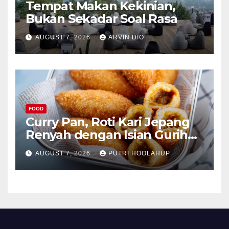
Tempat Makan Kekinian,
Bukan Sekadar Soal Rasa
AUGUST 7, 2026
ARVIN DIO
FOOD
Curry Pan, Roti Kari Jepang
Renyah dengan Isian Gurih
Menggoda
AUGUST 7, 2026
PUTRI HOOLAHUP