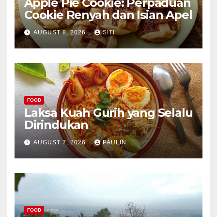
Apple Pie Cookie: Perpaduan
Cookie Renyah dan Isian Apel
AUGUST 8, 2026
SITI
FOOD
Laksa Kuah Gurih yang Selalu
Dirindukan
AUGUST 7, 2026
PAULIN
FOOD