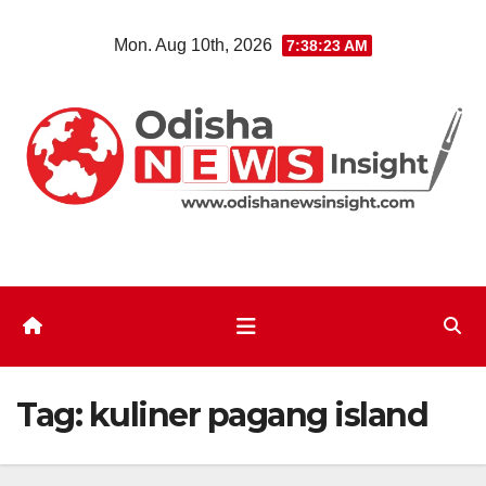
Skip
Mon. Aug 10th, 2026
7:38:24 AM
to
content
Tag:
kuliner pagang island