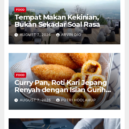
FOOD
Tempat Makan Kekinian,
Bukan Sekadar Soal Rasa
AUGUST 7, 2026
ARVIN DIO
FOOD
Curry Pan, Roti Kari Jepang
Renyah dengan Isian Gurih
Menggoda
AUGUST 7, 2026
PUTRI HOOLAHUP