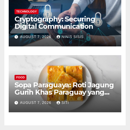
TECHNOLOGY
Cryptography: Securing
Digital Communication
AUGUST 7, 2026
NINIS SISIS
FOOD
Sopa Paraguaya: Roti Jagung
Gurih Khas Paraguay yang
Unik
AUGUST 7, 2026
SITI