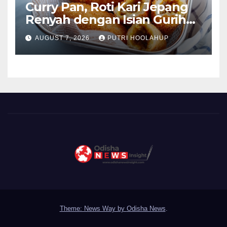
Curry Pan, Roti Kari Jepang
Renyah dengan Isian Gurih
Menggoda
AUGUST 7, 2026
PUTRI HOOLAHUP
Theme: News Way by
Odisha News
.