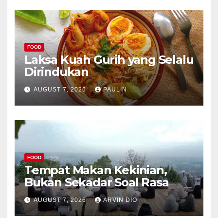
FOOD
Laksa Kuah Gurih yang Selalu
Dirindukan
AUGUST 7, 2026
PAULIN
FOOD
Tempat Makan Kekinian,
Bukan Sekadar Soal Rasa
AUGUST 7, 2026
ARVIN DIO