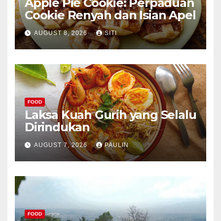
Apple Pie Cookie: Perpaduan
Cookie Renyah dan Isian Apel
AUGUST 8, 2026
SITI
FOOD
Laksa Kuah Gurih yang Selalu
Dirindukan
AUGUST 7, 2026
PAULIN
FOOD