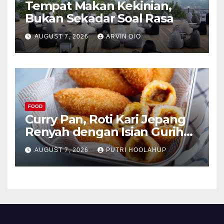
Tempat Makan Kekinian,
Bukan Sekadar Soal Rasa
AUGUST 7, 2026
ARVIN DIO
FOOD
Curry Pan, Roti Kari Jepang
Renyah dengan Isian Gurih
Menggoda
AUGUST 7, 2026
PUTRI HOOLAHUP