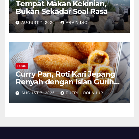
Tempat Makan Kekinian,
Bukan Sekadar Soal Rasa
AUGUST 7, 2026
ARVIN DIO
FOOD
Curry Pan, Roti Kari Jepang
Renyah dengan Isian Gurih
Menggoda
AUGUST 7, 2026
PUTRI HOOLAHUP