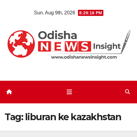
Skip
Sun. Aug 9th, 2026
8:29:16 PM
to
content
Tag:
liburan ke kazakhstan