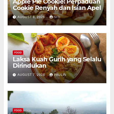
Apple Pie Cookie: Perpaduan
Cookie Renyah dan Isian Apel
AUGUST 8, 2026
SITI
FOOD
Laksa Kuah Gurih yang Selalu
Dirindukan
AUGUST 7, 2026
PAULIN
FOOD