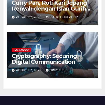
Curry Pan, Roti Kari Jepang
Renyah dengan Isian Gurih
Menggoda
AUGUST 7, 2026
PUTRI HOOLAHUP
TECHNOLOGY
Cryptography: Securing
Digital Communication
AUGUST 7, 2026
NINIS SISIS