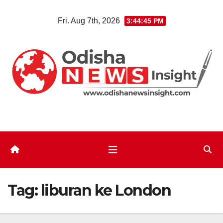
Skip
Fri. Aug 7th, 2026
3:44:45 PM
to
content
Tag:
liburan ke London