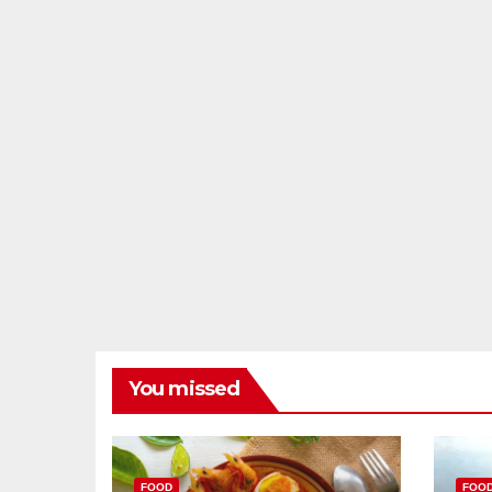
You missed
FOOD
FOO