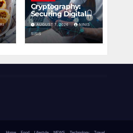
Cryptography:
Securing Digital
Communication
RI
AUGUST 7, 2026
NINIS
SISIS
Home
Food
Lifestyle
NEWS
Technology
Travel