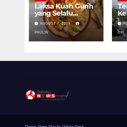
Laksa Kuah Gurih
Te
yang Selalu
Ke
Dirindukan
Se
AUGUST 7, 2026
A
PAULIN
DIO
Theme: News Way by
Odisha News
.