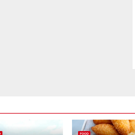
D
FOOD