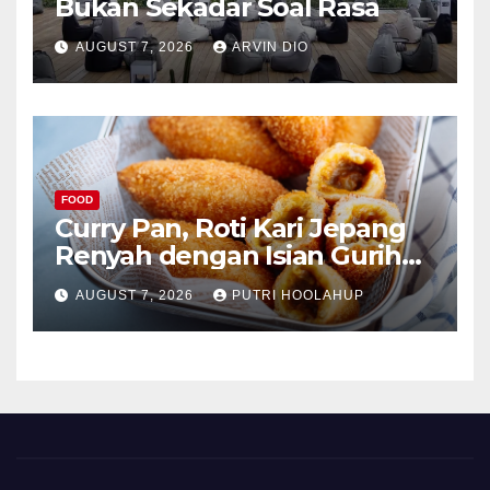
Bukan Sekadar Soal Rasa
AUGUST 7, 2026
ARVIN DIO
FOOD
Curry Pan, Roti Kari Jepang
Renyah dengan Isian Gurih
Menggoda
AUGUST 7, 2026
PUTRI HOOLAHUP