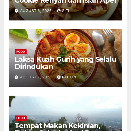
Cookie Renyah dan Isian Apel
AUGUST 8, 2026
SITI
FOOD
Laksa Kuah Gurih yang Selalu
Dirindukan
AUGUST 7, 2026
PAULIN
FOOD
Tempat Makan Kekinian,