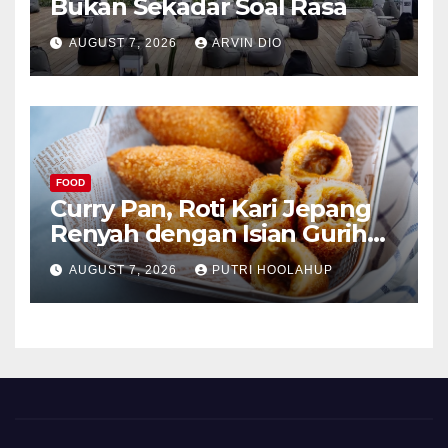
Bukan Sekadar Soal Rasa
AUGUST 7, 2026
ARVIN DIO
FOOD
Curry Pan, Roti Kari Jepang
Renyah dengan Isian Gurih
Menggoda
AUGUST 7, 2026
PUTRI HOOLAHUP