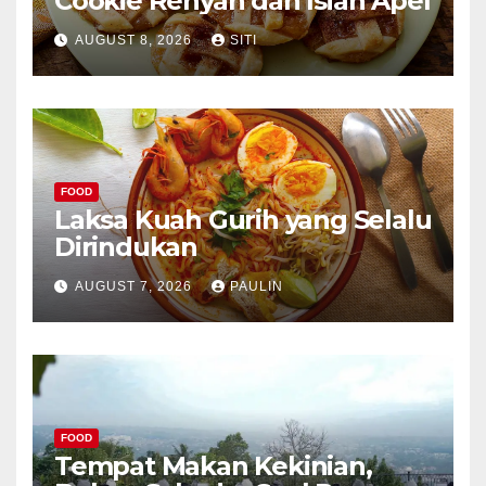
Cookie Renyah dan Isian Apel
AUGUST 8, 2026
SITI
FOOD
Laksa Kuah Gurih yang Selalu
Dirindukan
AUGUST 7, 2026
PAULIN
FOOD
Tempat Makan Kekinian,