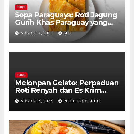
FOOD
Sopa Paraguaya: Roti Jagung
Gurih Khas Paraguay yang
Unik
AUGUST 7, 2026
SITI
FOOD
Melonpan Gelato: Perpaduan
Roti Renyah dan Es Krim
Lembut yang Menggoda
AUGUST 6, 2026
PUTRI HOOLAHUP