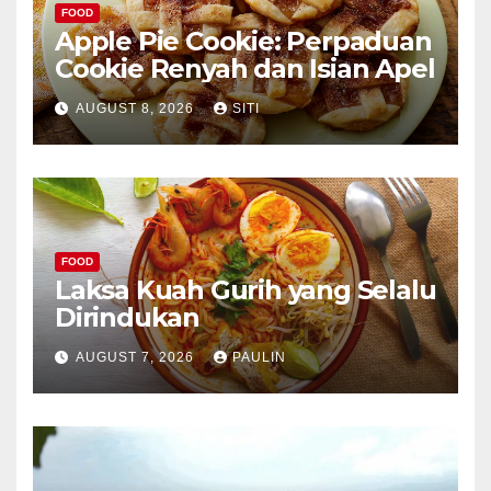
FOOD
Apple Pie Cookie: Perpaduan
Cookie Renyah dan Isian Apel
AUGUST 8, 2026
SITI
FOOD
Laksa Kuah Gurih yang Selalu
Dirindukan
AUGUST 7, 2026
PAULIN