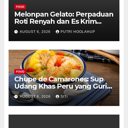
FOOD
Melonpan Gelato: Perpaduan
Roti Renyah dan Es Krim
Lembut yang Menggoda
AUGUST 6, 2026
PUTRI HOOLAHUP
FOOD
Chupe de Camarones: Sup
Udang Khas Peru yang Gurih
Lezat
AUGUST 6, 2026
SITI