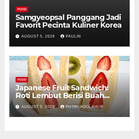
FOOD
Samgyeopsal Panggang Jadi
Favorit Pecinta Kuliner Korea
AUGUST 5, 2026
PAULIN
FOOD
Japanese Fruit Sandwich:
Roti Lembut Berisi Buah
Segar yang Memikat Selera
AUGUST 5, 2026
PUTRI HOOLAHUP