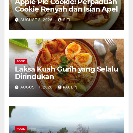
Apple Pie Cookie: Perpaduan
Cookie Renyah dan Isian Apel
AUGUST 8, 2026
SITI
FOOD
Laksa Kuah Gurih yang Selalu
Dirindukan
AUGUST 7, 2026
PAULIN
FOOD