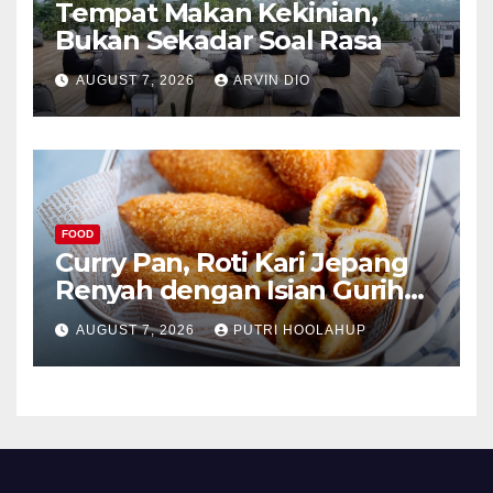
Tempat Makan Kekinian,
Bukan Sekadar Soal Rasa
AUGUST 7, 2026
ARVIN DIO
FOOD
Curry Pan, Roti Kari Jepang
Renyah dengan Isian Gurih
Menggoda
AUGUST 7, 2026
PUTRI HOOLAHUP