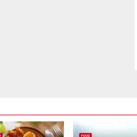
D
FOOD