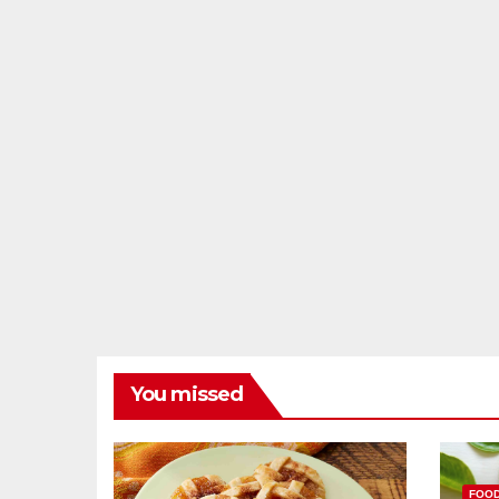
You missed
FOO