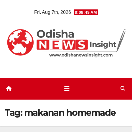
Skip
Fri. Aug 7th, 2026
9:08:50 AM
to
content
Tag:
makanan homemade