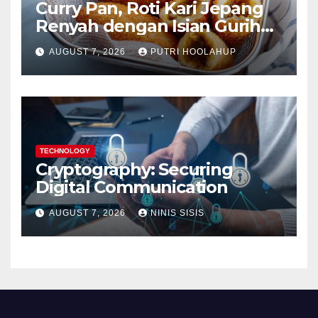
Curry Pan, Roti Kari Jepang
Renyah dengan Isian Gurih
Menggoda
AUGUST 7, 2026
PUTRI HOOLAHUP
TECHNOLOGY
Cryptography: Securing
Digital Communication
AUGUST 7, 2026
NINIS SISIS