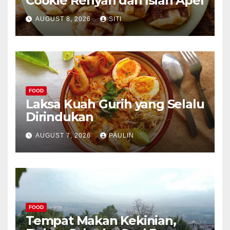
Cookie Renyah dan Isian Apel
AUGUST 8, 2026
SITI
FOOD
Laksa Kuah Gurih yang Selalu
Dirindukan
AUGUST 7, 2026
PAULIN
FOOD
Tempat Makan Kekinian,