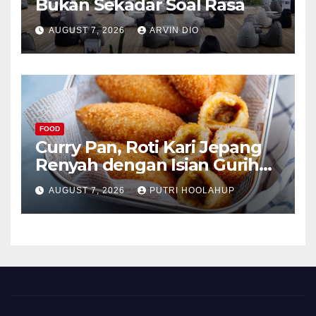
Bukan Sekadar Soal Rasa
AUGUST 7, 2026
ARVIN DIO
FOOD
Curry Pan, Roti Kari Jepang
Renyah dengan Isian Gurih
Menggoda
AUGUST 7, 2026
PUTRI HOOLAHUP