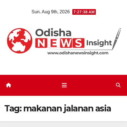
Skip
Sun. Aug 9th, 2026
7:27:39 AM
to
content
Tag:
makanan jalanan asia