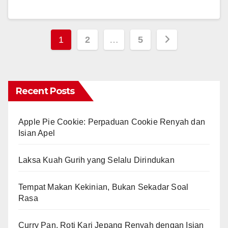
Posts
1
2
…
5
pagination
Recent Posts
Apple Pie Cookie: Perpaduan Cookie Renyah dan
Isian Apel
Laksa Kuah Gurih yang Selalu Dirindukan
Tempat Makan Kekinian, Bukan Sekadar Soal
Rasa
Curry Pan, Roti Kari Jepang Renyah dengan Isian