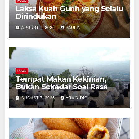
FOOD
Laksa Kuah Gurih yang Selalu
Dirindukan
AUGUST 7, 2026
PAULIN
FOOD
Tempat Makan Kekinian,
Bukan Sekadar Soal Rasa
AUGUST 7, 2026
ARVIN DIO