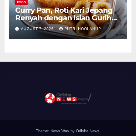
FOOD
Curry Pan, Roti Kari Jepang
Renyah dengan Isian Gurih
Menggoda
AUGUST 7, 2026
PUTRI HOOLAHUP
Theme: News Way by
Odisha News
.