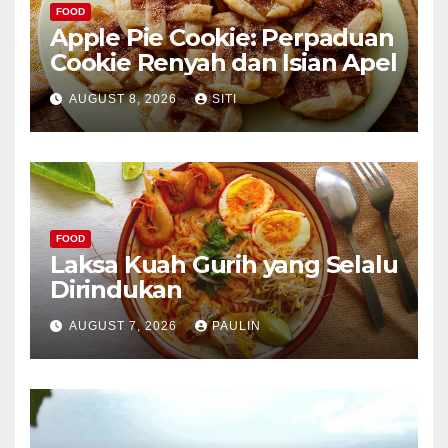
FOOD
Apple Pie Cookie: Perpaduan
Cookie Renyah dan Isian Apel
AUGUST 8, 2026
SITI
FOOD
Laksa Kuah Gurih yang Selalu
Dirindukan
AUGUST 7, 2026
PAULIN