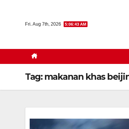
Skip
to
content
Fri. Aug 7th, 2026
5:06:43 AM
Tag:
makanan khas beiji