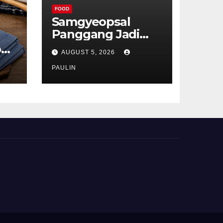
FOOD
Samgyeopsal
Panggang Jadi
Favorit Pecinta
p
AUGUST 5, 2026
Kuliner Korea
ru
PAULIN
t