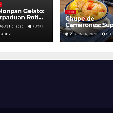
D
lonpan Gelato:
FOOD
rpaduan Roti
Chupe de
nyah dan Es
Camarones: Su
UGUST 6, 2026
PUTRI
im Lembut yang
Udang Khas Pe
AUGUST 6, 2026
SITI
nggoda
LAHUP
yang Gurih Leza