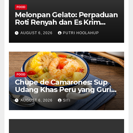
FOOD
Melonpan Gelato: Perpaduan
Roti Renyah dan Es Krim
Lembut yang Menggoda
AUGUST 6, 2026
PUTRI HOOLAHUP
FOOD
Chupe de Camarones: Sup
Udang Khas Peru yang Gurih
Lezat
AUGUST 6, 2026
SITI