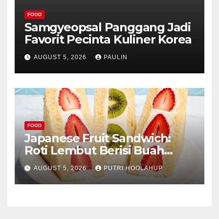
FOOD
Samgyeopsal Panggang Jadi
Favorit Pecinta Kuliner Korea
AUGUST 5, 2026
PAULIN
FOOD
Japanese Fruit Sandwich:
Roti Lembut Berisi Buah
Segar yang Memikat Selera
AUGUST 5, 2026
PUTRI HOOLAHUP