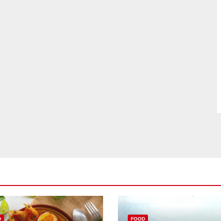
D
FOOD