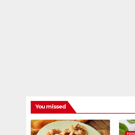
You missed
FOO