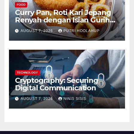
FOOD
Curry Pan, Roti Kari Jepang
Renyah dengan Isian Gurih
Menggoda
AUGUST 7, 2026
PUTRI HOOLAHUP
TECHNOLOGY
Cryptography: Securing
Digital Communication
AUGUST 7, 2026
NINIS SISIS