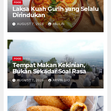
FOOD
Laksa Kuah Gurih yang Selalu
Dirindukan
AUGUST 7, 2026
PAULIN
FOOD
Tempat Makan Kekinian,
Bukan Sekadar Soal Rasa
AUGUST 7, 2026
ARVIN DIO