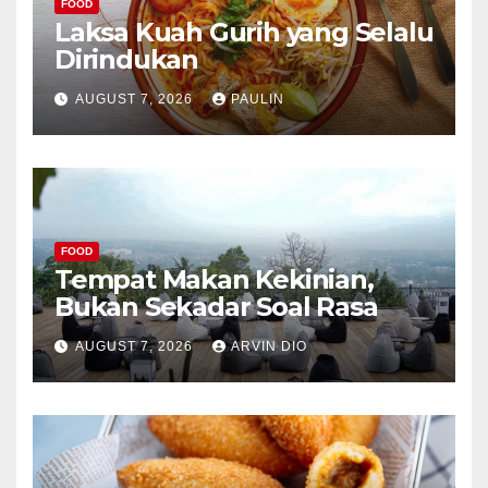
FOOD
Laksa Kuah Gurih yang Selalu
Dirindukan
AUGUST 7, 2026
PAULIN
FOOD
Tempat Makan Kekinian,
Bukan Sekadar Soal Rasa
AUGUST 7, 2026
ARVIN DIO