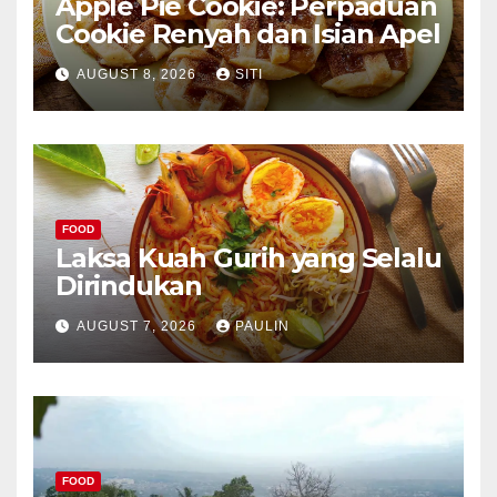
Apple Pie Cookie: Perpaduan
Cookie Renyah dan Isian Apel
AUGUST 8, 2026
SITI
FOOD
Laksa Kuah Gurih yang Selalu
Dirindukan
AUGUST 7, 2026
PAULIN
FOOD