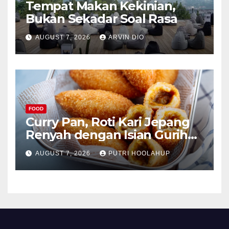
Tempat Makan Kekinian,
Bukan Sekadar Soal Rasa
AUGUST 7, 2026
ARVIN DIO
FOOD
Curry Pan, Roti Kari Jepang
Renyah dengan Isian Gurih
Menggoda
AUGUST 7, 2026
PUTRI HOOLAHUP