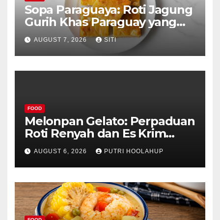
Sopa Paraguaya: Roti Jagung
Gurih Khas Paraguay yang
Unik
AUGUST 7, 2026
SITI
FOOD
Melonpan Gelato: Perpaduan
Roti Renyah dan Es Krim
Lembut yang Menggoda
AUGUST 6, 2026
PUTRI HOOLAHUP
FOOD