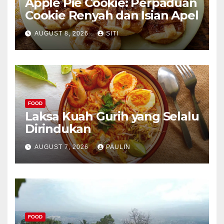
Apple Pie Cookie: Perpaduan
Cookie Renyah dan Isian Apel
AUGUST 8, 2026
SITI
FOOD
Laksa Kuah Gurih yang Selalu
Dirindukan
AUGUST 7, 2026
PAULIN
FOOD