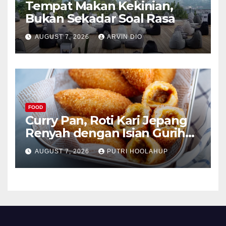
Tempat Makan Kekinian,
Bukan Sekadar Soal Rasa
AUGUST 7, 2026
ARVIN DIO
FOOD
Curry Pan, Roti Kari Jepang
Renyah dengan Isian Gurih
Menggoda
AUGUST 7, 2026
PUTRI HOOLAHUP