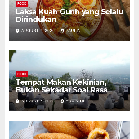
FOOD
Laksa Kuah Gurih yang Selalu
Dirindukan
AUGUST 7, 2026
PAULIN
FOOD
Tempat Makan Kekinian,
Bukan Sekadar Soal Rasa
AUGUST 7, 2026
ARVIN DIO