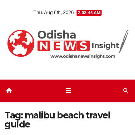
Skip
Thu. Aug 6th, 2026
2:08:46 AM
to
content
Tag:
malibu beach travel
guide