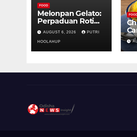
FOOD
Melonpan Gelato:
FOO
Perpaduan Roti
Ch
Renyah dan Es
Ca
AUGUST 6, 2026
PUTRI
Krim Lembut yang
Ud
A
Menggoda
HOOLAHUP
ya