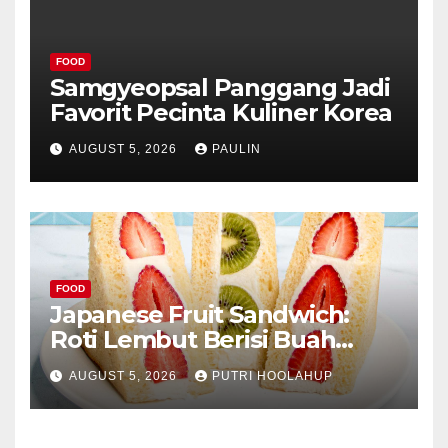
FOOD
Samgyeopsal Panggang Jadi
Favorit Pecinta Kuliner Korea
AUGUST 5, 2026
PAULIN
FOOD
Japanese Fruit Sandwich:
Roti Lembut Berisi Buah
Segar yang Memikat Selera
AUGUST 5, 2026
PUTRI HOOLAHUP