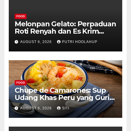
FOOD
Melonpan Gelato: Perpaduan
Roti Renyah dan Es Krim
Lembut yang Menggoda
AUGUST 6, 2026
PUTRI HOOLAHUP
FOOD
Chupe de Camarones: Sup
Udang Khas Peru yang Gurih
Lezat
AUGUST 6, 2026
SITI