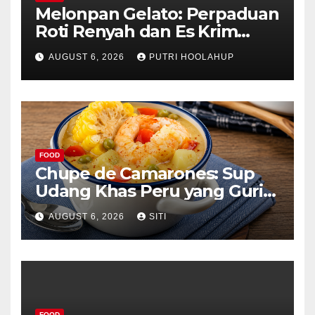
Melonpan Gelato: Perpaduan
Roti Renyah dan Es Krim
Lembut yang Menggoda
AUGUST 6, 2026
PUTRI HOOLAHUP
FOOD
Chupe de Camarones: Sup
Udang Khas Peru yang Gurih
Lezat
AUGUST 6, 2026
SITI
FOOD