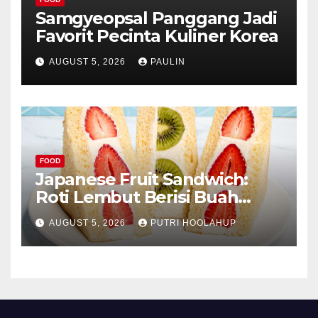
Samgyeopsal Panggang Jadi
Favorit Pecinta Kuliner Korea
AUGUST 5, 2026
PAULIN
FOOD
Japanese Fruit Sandwich:
Roti Lembut Berisi Buah
Segar yang Memikat Selera
AUGUST 5, 2026
PUTRI HOOLAHUP