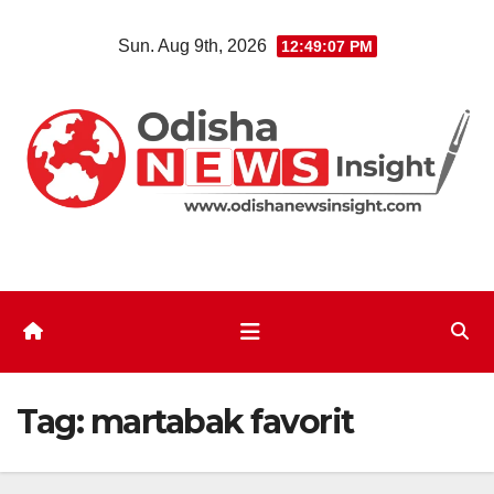
Skip
Sun. Aug 9th, 2026
12:49:08 PM
to
content
Tag:
martabak favorit