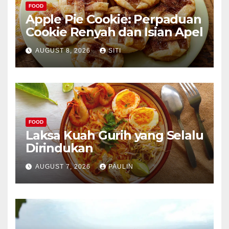
FOOD
Apple Pie Cookie: Perpaduan
Cookie Renyah dan Isian Apel
AUGUST 8, 2026
SITI
FOOD
Laksa Kuah Gurih yang Selalu
Dirindukan
AUGUST 7, 2026
PAULIN