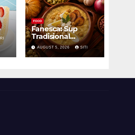
FOOD
Fanesca: Sup
Tradisional
RI
g
Ekuador yang
AUGUST 5, 2026
SITI
Kaya Bahan dan
Rasa