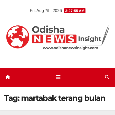
Skip
Fri. Aug 7th, 2026
3:27:55 AM
to
content
Tag:
martabak terang bulan