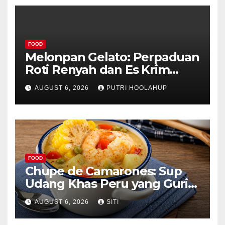
FOOD
Melonpan Gelato: Perpaduan
Roti Renyah dan Es Krim
Lembut yang Menggoda
AUGUST 6, 2026
PUTRI HOOLAHUP
FOOD
Chupe de Camarones: Sup
Udang Khas Peru yang Gurih
Lezat
AUGUST 6, 2026
SITI