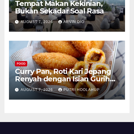
Tempat Makan Kekinian,
Bukan Sekadar Soal Rasa
AUGUST 7, 2026
ARVIN DIO
FOOD
Curry Pan, Roti Kari Jepang
Renyah dengan Isian Gurih
Menggoda
AUGUST 7, 2026
PUTRI HOOLAHUP