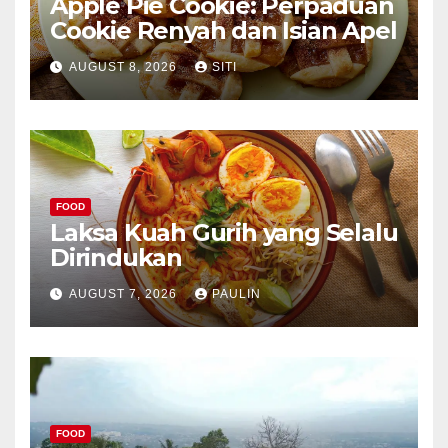
Apple Pie Cookie: Perpaduan
Cookie Renyah dan Isian Apel
AUGUST 8, 2026
SITI
FOOD
Laksa Kuah Gurih yang Selalu
Dirindukan
AUGUST 7, 2026
PAULIN
FOOD