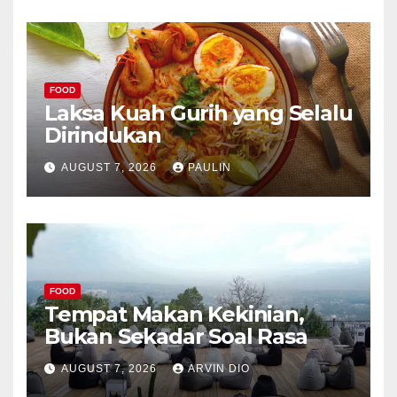
FOOD
Laksa Kuah Gurih yang Selalu
Dirindukan
AUGUST 7, 2026
PAULIN
FOOD
Tempat Makan Kekinian,
Bukan Sekadar Soal Rasa
AUGUST 7, 2026
ARVIN DIO