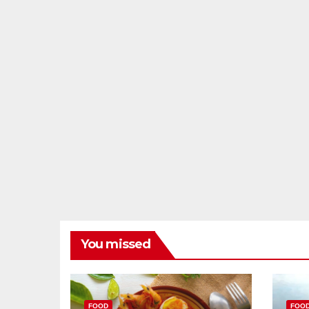
You missed
FOOD
FOO