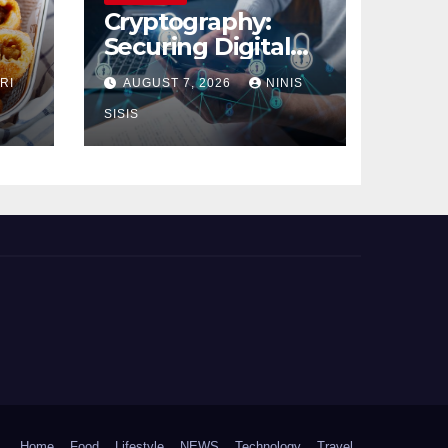
Cryptography:
Securing Digital
Communication
RI
AUGUST 7, 2026
NINIS
SISIS
Home
Food
Lifestyle
NEWS
Technology
Travel