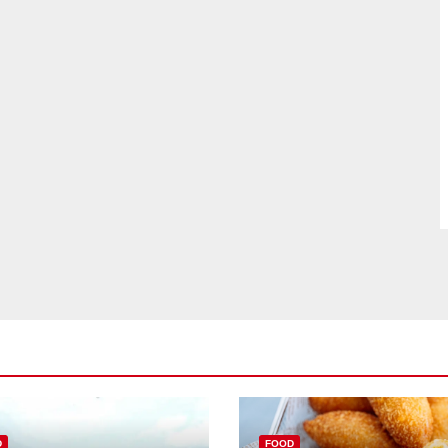
D
FOOD