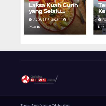
Laksa Kuah Gurih
Te
yang Selalu
Ke
Dirindukan
Se
AUGUST 7, 2026
A
PAULIN
DIO
Theme: News Way by
Odisha News
.