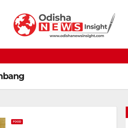
mbang
FOOD